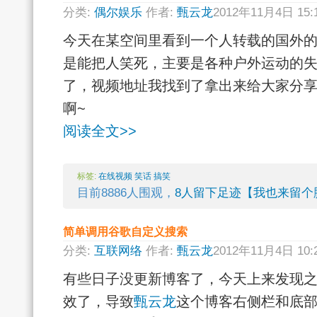
分类:
偶尔娱乐
作者:
甄云龙
2012年11月4日 15
今天在某空间里看到一个人转载的国外
是能把人笑死，主要是各种户外运动的
了，视频地址我找到了拿出来给大家分
啊~
阅读全文>>
标签:
在线视频
笑话
搞笑
目前8886人围观，
8人留下足迹【我也来留个
简单调用谷歌自定义搜索
分类:
互联网络
作者:
甄云龙
2012年11月4日 10
有些日子没更新博客了，今天上来发现
效了，导致
甄云龙
这个博客右侧栏和底