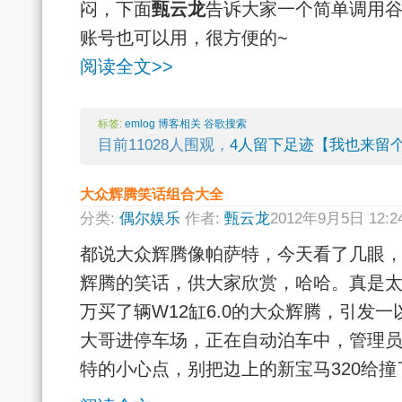
闷，下面
甄云龙
告诉大家一个简单调用
账号也可以用，很方便的~
阅读全文>>
标签:
emlog
博客相关
谷歌搜索
目前11028人围观，
4人留下足迹【我也来留
大众辉腾笑话组合大全
分类:
偶尔娱乐
作者:
甄云龙
2012年9月5日 12:
都说大众辉腾像帕萨特，今天看了几眼
辉腾的笑话，供大家欣赏，哈哈。真是太
万买了辆W12缸6.0的大众辉腾，引发
大哥进停车场，正在自动泊车中，管理员
特的小心点，别把边上的新宝马320给撞了