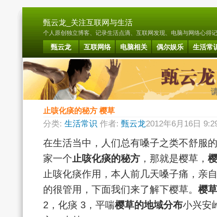
甄云龙_关注互联网与生活
个人原创独立博客、记录生活点滴、互联网发现、电脑与网络心得记载. B
甄云龙
互联网络
电脑相关
偶尔娱乐
生活常
止咳化痰的秘方 樱草
分类:
生活常识
作者:
甄云龙
2012年6月16日 9:
在生活当中，人们总有嗓子之类不舒服
家一个
止咳化痰的秘方
，那就是樱草，
止咳化痰作用，本人前几天嗓子痛，亲
的很管用，下面我们来了解下樱草。
樱草
2，化痰 3，平喘
樱草的地域分布
小兴安