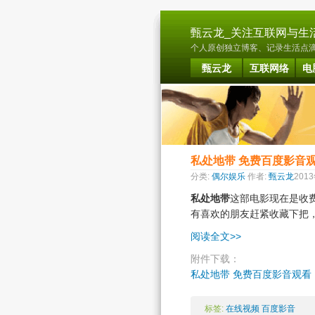
甄云龙_关注互联网与生
个人原创独立博客、记录生活点滴、
甄云龙
互联网络
电
私处地带 免费百度影音观
分类:
偶尔娱乐
作者:
甄云龙
201
私处地带
这部电影现在是收
有喜欢的朋友赶紧收藏下把
阅读全文>>
附件下载：
私处地带 免费百度影音观看 B
标签:
在线视频
百度影音