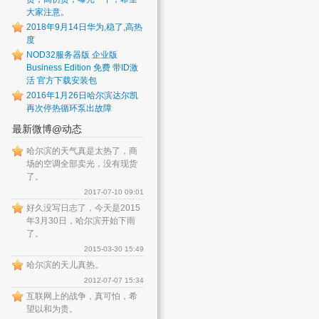
大家注意。
2018年9月14日华为,稳了,高热
度
NOD32服务器版 企业版
Business Edition 免费 带ID激
活 官方下载安装包
2016年1月26日哈尔滨达尔凯
再次停热循环泵出故障
最新微博@动态
哈尔滨的天气真是太热了，商
场的空调全部卖光，没有现货
了。
2017-07-10 09:01
好久没写日志了，今天是2015
年3月30日，哈尔滨开始下雨
了。
2015-03-30 15:49
哈尔滨的天儿真热。
2012-07-07 15:34
互联网上的战争，真可怕，希
望以和为贵。