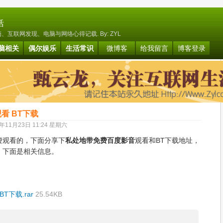
活
互联网发现、电脑与网络心得记载. By: ZYL
脑相关
偶尔娱乐
生活常识
微博客
给我留言
博客登录
看 BT下载
3年11月23日 11:24 星期六
费观看的，下面分享下
私处地带免费百度影音
观看和BT下载地址，
，下面是相关信息。
T下载.rar
25.54KB