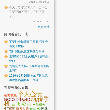
2012-07-05 10:03
今天，哈尔滨阴天了，会不会
又要开始下雨了，可别下雨
了。
2012-06-29 11:22
更多微博
随便看看@日志
不要让金钱蒙住了双眼,否则会
迷失了世界
农行网银设置交易支付限额
发布NOD32永久用户名密码升
级ID
刘翔是否受伤?伦敦奥运刘翔能
上吗?
2016年1月26日哈尔滨达尔凯
再次停热循环泵出故障
博客标签@云集
个人心情
秘方收集
玩转手
NOD32升级ID
机
百度影音
网站相关
emlog
微博相关
iphone6
网速