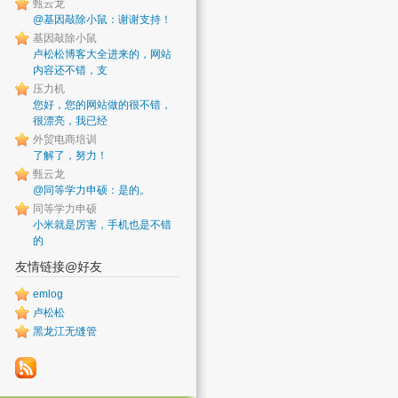
甄云龙
@基因敲除小鼠：谢谢支持！
基因敲除小鼠
卢松松博客大全进来的，网站
内容还不错，支
压力机
您好，您的网站做的很不错，
很漂亮，我已经
外贸电商培训
了解了，努力！
甄云龙
@同等学力申硕：是的。
同等学力申硕
小米就是厉害，手机也是不错
的
友情链接@好友
emlog
卢松松
黑龙江无缝管