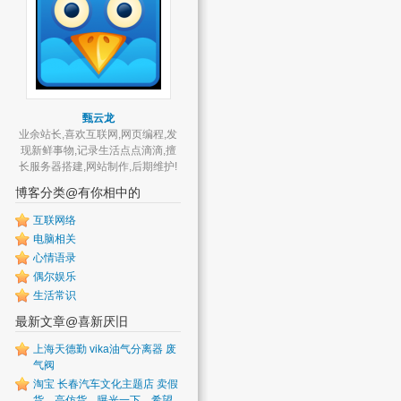
甄云龙
业余站长,喜欢互联网,网页编程,发
现新鲜事物,记录生活点点滴滴,擅
长服务器搭建,网站制作,后期维护!
博客分类@有你相中的
互联网络
电脑相关
心情语录
偶尔娱乐
生活常识
最新文章@喜新厌旧
上海天德勤 vika油气分离器 废
气阀
淘宝 长春汽车文化主题店 卖假
货，高仿货，曝光一下，希望