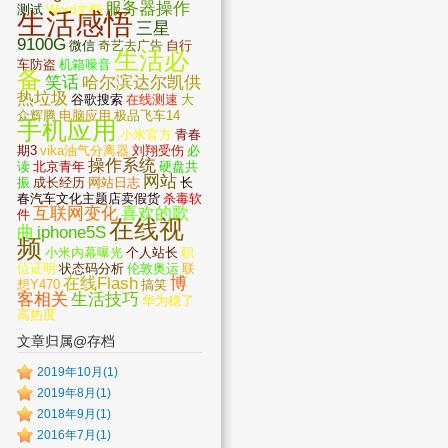
服务器操作
测试
Word文档
生活感悟
三星
9100G
微信
奇艺去广告
自行
生活必
车防盗
机箱噪音
备
笑话
哈尔滨达尔凯供
热垃圾
谷歌搜索
在线测速
大
众辉腾
电脑应用
极品飞车14
手机应用
小米官方
青春
期3
vika油气分离器
刘翔受伤
必
操作系统
读
北京青年
硬盘共
网站
振
成长经历
网站日志
长
春汽车文化主题店卖假货
杀毒软
互联网变化
喜欢的歌
件
在线视
曲
iphone5S
频
小米内幕曝光
个人站长
职
位证明
状态码分析
伦敦奥运
联
在线Flash
博
想Y470
搞笑
客相关
生活技巧
华为稳了
高热度
文章归属@存档
2019年10月(1)
2019年8月(1)
2018年9月(1)
2016年7月(1)