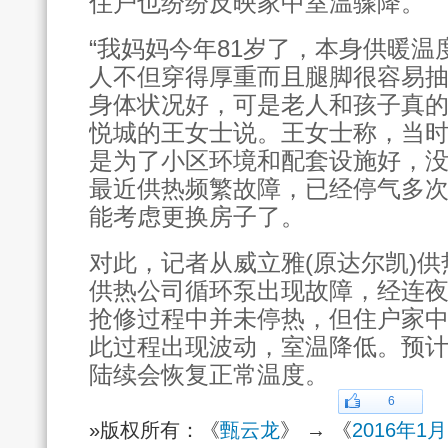
住户也纷纷反映家中室温骤降。
“我妈妈今年81岁了，本身供暖
人不但穿得厚重而且腿脚很容易
身体状况好，可是老人和孩子真的
悦城的王女士说。王女士称，当
是为了小区环境和配套设施好，
最近供热频繁故障，已经停气多
能考虑更换房子了。
对此，记者从威立雅(原达尔凯)
供热公司循环泵出现故障，经连
抢修过程中并未停热，但住户家
此过程出现波动，室温降低。预计
陆续会恢复正常温度。
6
»版权所有：《
甄云龙
》 → 《
2016年