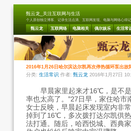
甄云龙_关注互联网与生活
个人原创独立博客、记录生活点滴、互联网发现、电脑与网络心得记载. B
甄云龙
互联网络
电脑相关
偶尔娱乐
生活常
2016年1月26日哈尔滨达尔凯再次停热循环泵出故
分类:
生活常识
作者:
甄云龙
2016年1月27日 10
早晨家里起来才16℃，是不是
率也太高了。”27日早，家住哈
女士反映，早晨起床发现室内非
掉到了16℃，多次拨打达尔凯供
法打通。随后，哈西悦城、西典