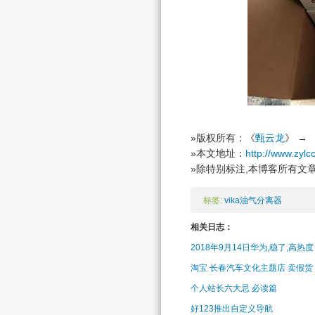
»版权所有：《
甄云龙
》 → 
»本文地址：
http://www.zylc
»除特别标注,本博客所有文章
标签:
vika油气分离器
相关日志：
2018年9月14日华为,稳了,高热度
淘宝 长春汽车文化主题店 卖假
个人站长六大忌 必读篇
好123推出自定义导航