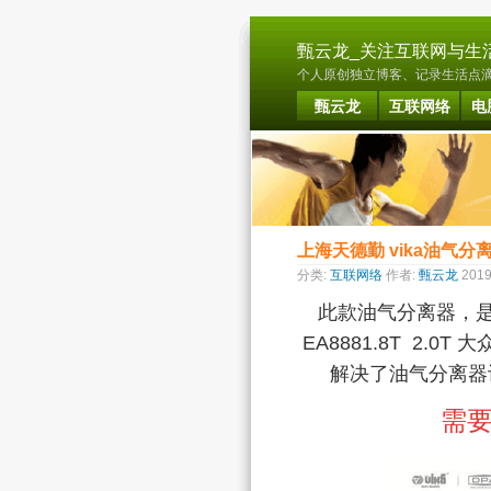
甄云龙_关注互联网与生
个人原创独立博客、记录生活点滴、
甄云龙
互联网络
电
上海天德勤 vika油气分
分类:
互联网络
作者:
甄云龙
201
此款油气分离器，是上
EA8881.8T 2
解决了油气分离器
需