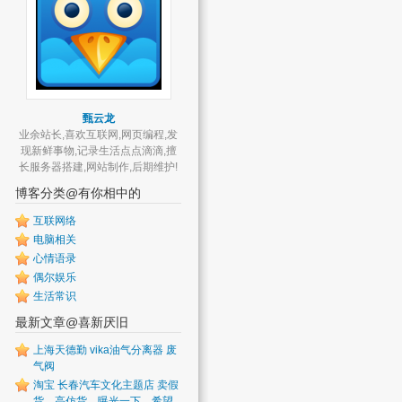
甄云龙
业余站长,喜欢互联网,网页编程,发
现新鲜事物,记录生活点点滴滴,擅
长服务器搭建,网站制作,后期维护!
博客分类@有你相中的
互联网络
电脑相关
心情语录
偶尔娱乐
生活常识
最新文章@喜新厌旧
上海天德勤 vika油气分离器 废
气阀
淘宝 长春汽车文化主题店 卖假
货，高仿货，曝光一下，希望