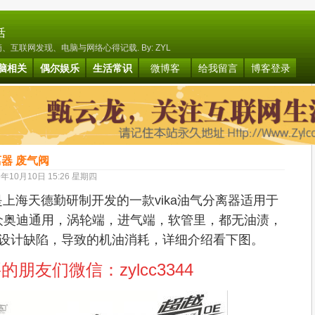
活
互联网发现、电脑与网络心得记载. By: ZYL
脑相关
偶尔娱乐
生活常识
微博客
给我留言
博客登录
离器 废气阀
9年10月10日 15:26 星期四
海天德勤研制开发的一款vika
油气分离器适用于
.0T 大众奥迪通用，涡轮端，进气端，软管里，都无油渍，
设计缺陷，导致的机油消耗，详细介绍看下图。
要的朋友们微信：
zylcc3344