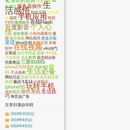
化
喜欢的歌曲
北京青年
网
生
服务器操作
速测试
活感悟
职位证明
在线测
手机应用
速
搞笑
联想
在线Flash
Y470
微博相关
个人心
百度影音
情
谷歌搜索
小米内幕曝光
微
信
秘方收集
网站相关
硬盘共振
笑话
Word文档
电脑应用
杀毒
在线视频
软件
vika油气
分离器
自行车防盗
必读
华为稳
了高热度
大众辉腾
状态码分析
三星9100G
伦敦奥运
网
iphone6
刘翔受伤
青春期3
生活必备
站
个人站长
网站日志
长春汽车文化主题店卖
假货
极品飞车14
小米官方
玩转手机
iphone5S
操作系统
生活技
成长经历
巧
奇艺去广告
文章归属@存档
2019年10月(1)
2019年8月(1)
2018年9月(1)