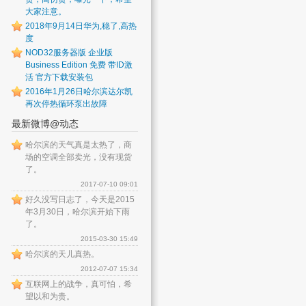
大家注意。
2018年9月14日华为,稳了,高热
度
NOD32服务器版 企业版
Business Edition 免费 带ID激
活 官方下载安装包
2016年1月26日哈尔滨达尔凯
再次停热循环泵出故障
最新微博@动态
哈尔滨的天气真是太热了，商
场的空调全部卖光，没有现货
了。
2017-07-10 09:01
好久没写日志了，今天是2015
年3月30日，哈尔滨开始下雨
了。
2015-03-30 15:49
哈尔滨的天儿真热。
2012-07-07 15:34
互联网上的战争，真可怕，希
望以和为贵。