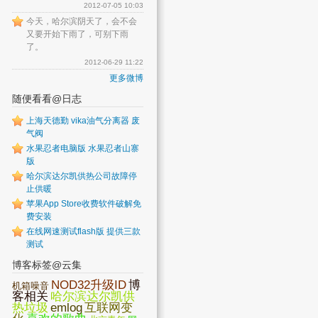
2012-07-05 10:03
今天，哈尔滨阴天了，会不会
又要开始下雨了，可别下雨
了。
2012-06-29 11:22
更多微博
随便看看@日志
上海天德勤 vika油气分离器 废
气阀
水果忍者电脑版 水果忍者山寨
版
哈尔滨达尔凯供热公司故障停
止供暖
苹果App Store收费软件破解免
费安装
在线网速测试flash版 提供三款
测试
博客标签@云集
NOD32升级ID
博
机箱噪音
客相关
哈尔滨达尔凯供
热垃圾
emlog
互联网变